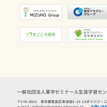
一般社団法人
薬学ゼミナール生涯学習セ
〒170-0013
東京都豊島区東池袋3-23-14
ダイハツ・ニ
e-mail : info@yakuzemi-shougai.jp
お問い合